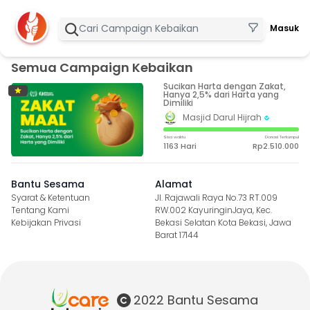
Masuk
Semua Campaign Kebaikan
Sucikan Harta dengan Zakat,
Hanya 2,5% dari Harta yang
Dimiliki
Masjid Darul Hijrah
Sisa waktu
Donasi Terkumpul
1163 Hari
Rp2.510.000
Bantu Sesama
Alamat
Syarat & Ketentuan
Jl. Rajawali Raya No.73 RT.009
Tentang Kami
RW.002 KayuringinJaya, Kec.
Kebijakan Privasi
Bekasi Selatan Kota Bekasi, Jawa
Barat 17144
2022 Bantu Sesama